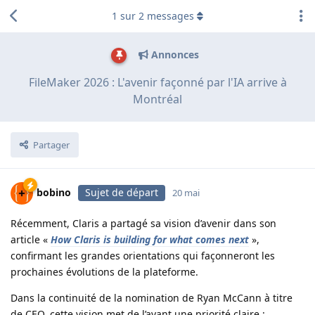
1
sur
2
messages
Annonces
FileMaker 2026 : L'avenir façonné par l'IA arrive à
Montréal
Partager
bobino
Sujet de départ
20 mai
Récemment, Claris a partagé sa vision d’avenir dans son
article «
How Claris is building for what comes next
»,
confirmant les grandes orientations qui façonneront les
prochaines évolutions de la plateforme.
Dans la continuité de la nomination de Ryan McCann à titre
de CEO, cette vision met de l’avant une priorité claire :