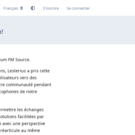
Français
S'inscrire
Se connecter
m!
orum FM Source.
s, Lesterius a pris cette 
lisateurs vers des 
otre communauté pendant 
cophones de notre 
ermettre les échanges 
utions facilitées par 
 avec une perspective 
 réarticule au même 