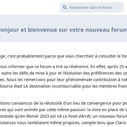
onjour et bienvenue sur votre nouveau foru
page, c'est probablement parce que vous cherchiez à consulter le f
ous informer que ce forum a tiré sa révérence. En effet, après 25 an
utre les défis de mise à jour et l'évolution des préférences des uti
es. Nous les remercions pour leur phénoménale contribution à n
Source était LA destination incontournable pour les membres fran
étions convaincus de la nécessité d'un lieu de convergence pour p
tres qui sont animés par cette même passion: la mise en place de sol
ontexte qu'en février 2023 est né 
Le Point d'Arrêt
, un nouveau forum
constances nous semblaient même propices, compte tenu que Claris