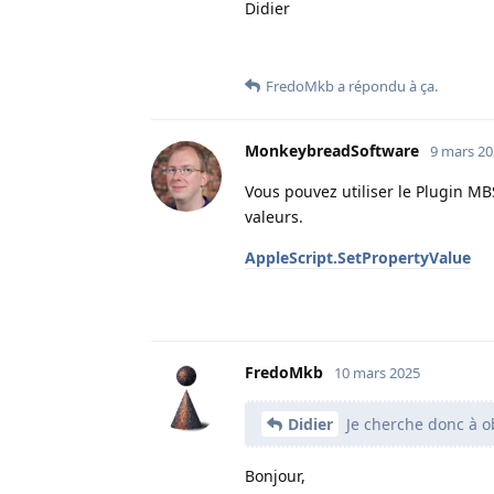
Didier
FredoMkb
a répondu à ça.
MonkeybreadSoftware
9 mars 2
Vous pouvez utiliser le Plugin MB
valeurs.
AppleScript.SetPropertyValue
FredoMkb
10 mars 2025
Didier
Je cherche donc à ob
Bonjour,