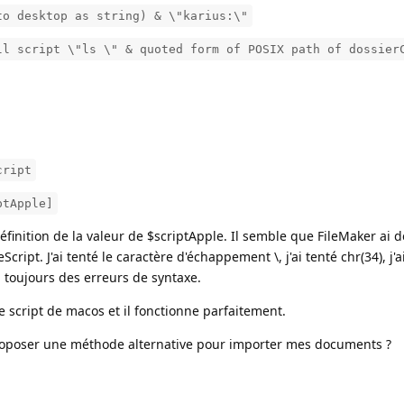
to desktop as string) & \"karius:\"
ll script \"ls \" & quoted form of POSIX path of dossier
cript
ptApple]
définition de la valeur de $scriptApple. Il semble que FileMaker ai de
cript. J'ai tenté le caractère d'échappement \, j'ai tenté chr(34), j'a
'ai toujours des erreurs de syntaxe.
 de script de macos et il fonctionne parfaitement.
roposer une méthode alternative pour importer mes documents ?