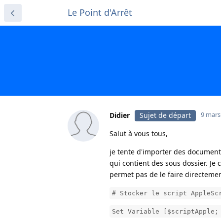
Le Point d'Arrêt
9 mars
Didier
Sujet de départ
Salut à vous tous,
je tente d'importer des documen
qui contient des sous dossier. Je
permet pas de le faire directemen
# Stocker le script AppleSc
Set Variable [$scriptApple;