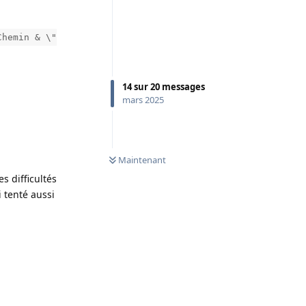
Chemin & \"
14
sur
20
messages
mars 2025
0
NON LUS
Maintenant
s difficultés
i tenté aussi