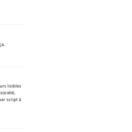
Répondre
ça.
Répondre
rs lisibles
société,
par script à
Répondre