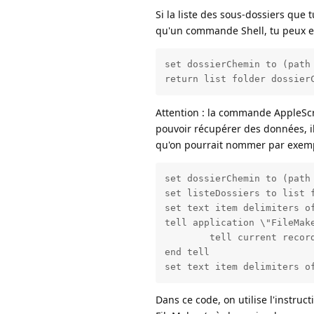
Si la liste des sous-dossiers que 
qu'un commande Shell, tu peux es
set dossierChemin to (path 
Attention : la commande AppleScrip
pouvoir récupérer des données, il
qu'on pourrait nommer par exemp
set dossierChemin to (path 
set listeDossiers to list f
set text item delimiters of
tell application \"FileMake
	tell current record to set field \"ListeDossiers\" to listeDossiers as string

end tell

Dans ce code, on utilise l'instruct