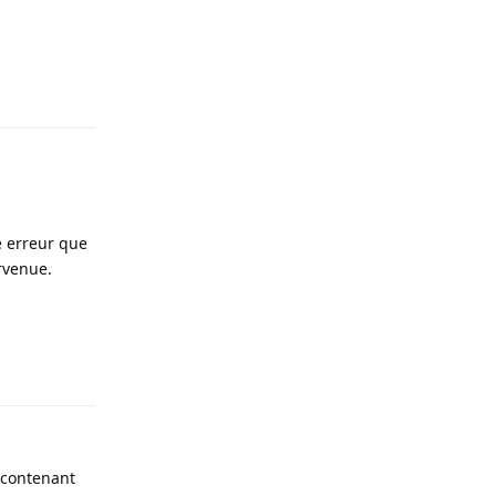
Répondre
e erreur que
urvenue.
Répondre
x contenant