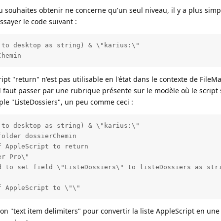
tu souhaites obtenir ne concerne qu'un seul niveau, il y a plus simpl
sayer le code suivant :
to desktop as string) & \"karius:\"

t "return" n'est pas utilisable en l'état dans le contexte de FileM
 faut passer par une rubrique présente sur le modèle où le script 
le "ListeDossiers", un peu comme ceci :
to desktop as string) & \"karius:\"

older dossierChemin

 AppleScript to return

r Pro\"

ion "text item delimiters" pour convertir la liste AppleScript en une 