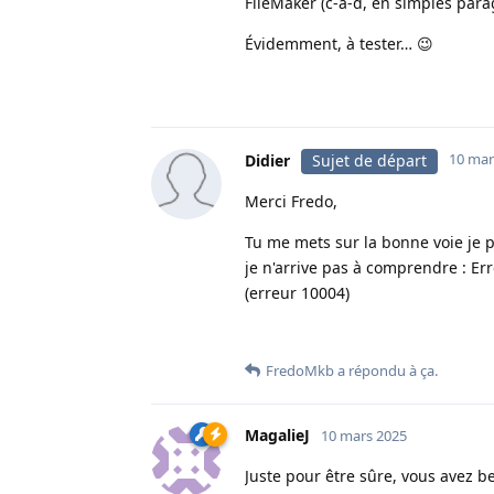
FileMaker (c-à-d, en simples para
Évidemment, à tester… 😉
10 mar
Didier
Sujet de départ
Merci Fredo,
Tu me mets sur la bonne voie je p
je n'arrive pas à comprendre : Err
(erreur 10004)
FredoMkb
a répondu à ça.
MagalieJ
10 mars 2025
Juste pour être sûre, vous avez b