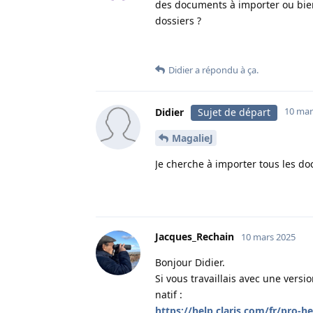
des documents à importer ou bien
dossiers ?
Didier
a répondu à ça.
10 mar
Didier
Sujet de départ
MagalieJ
Je cherche à importer tous les d
Jacques_Rechain
10 mars 2025
Bonjour Didier.
Si vous travaillais avec une versi
natif :
https://help.claris.com/fr/pro-