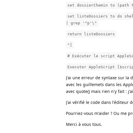
set dossierChemin to (path 
set listeDossiers to do she
| grep '^p'\"
return listeDossiers
"]
# Exécuter le script AppleS
Executer AppleScript [$scri
J'ai une erreur de syntaxe sur la 
avec les guillemets dans les AppleS
avec quote() mais rien n'y fait : j
J'ai vérifié le code dans l'éditeur
Pourriez-vous m'aider ? Ou me p
Merci à vous tous.