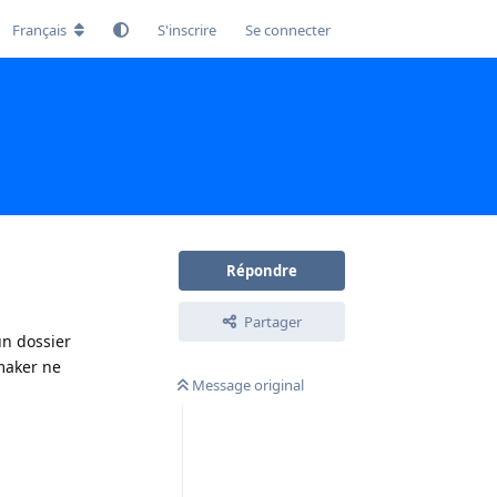
Français
S'inscrire
Se connecter
Répondre
Partager
un dossier
emaker ne
Message original