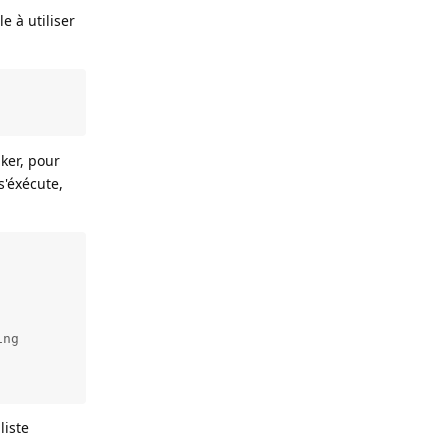
e à utiliser
aker, pour
s'éxécute,
liste