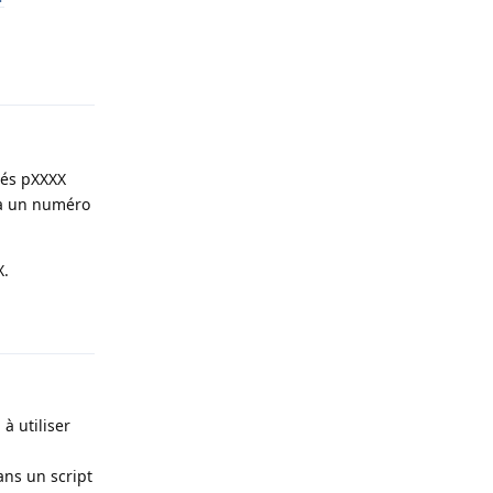
Répondre
més pXXXX
 à un numéro
X.
Répondre
à utiliser
ans un script