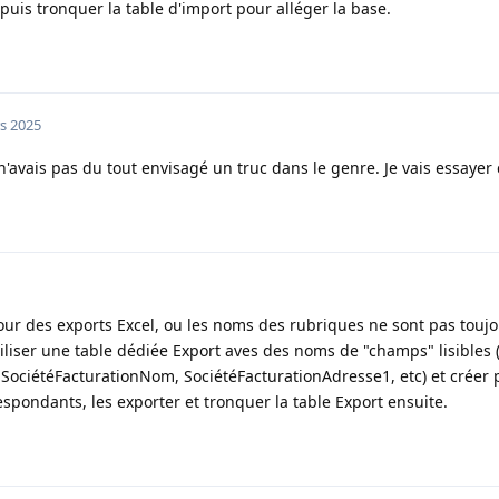
puis tronquer la table d'import pour alléger la base.
s 2025
 n'avais pas du tout envisagé un truc dans le genre. Je vais essayer 
r des exports Excel, ou les noms des rubriques ne sont pas toujou
utiliser une table dédiée Export aves des noms de "champs" lisibles (
e ( SociétéFacturationNom, SociétéFacturationAdresse1, etc) et créer 
espondants, les exporter et tronquer la table Export ensuite.